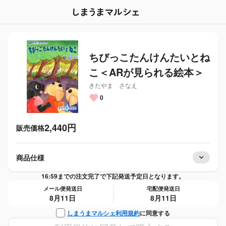
ちびっこたんけんたいとね
こ＜ARが見られる絵本＞
きたやま　さなえ
0
2,440
円
販売価格
商品仕様
16:59までの注文完了で下記発送予定日となります。
メール便発送日
宅配便発送日
8月11日
8月11日
に同意する
しまうまマルシェ利用規約