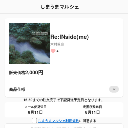
Re:INside(me)
木村琢磨
4
2,000
円
販売価格
商品仕様
16:59までの注文完了で下記発送予定日となります。
メール便発送日
宅配便発送日
8月11日
8月11日
に同意する
しまうまマルシェ利用規約